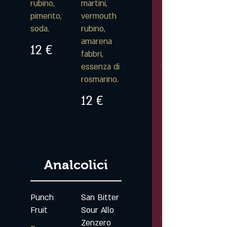
rubino,
martini,
pimento,
vermouth
soda.
rubino,
amarena
12 €
fabbri,
essenza di
rosmarino.
12 €
Analcolici
Punch
San Bitter
Fruit
Sour Allo
Zenzero