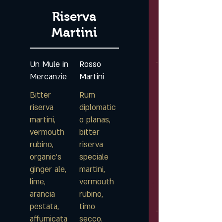
Riserva
Martini
Un Mule in
Rosso
Mercanzie
Martini
Bitter
Rum
riserva
diplomatic
martini,
o planas,
vermouth
bitter
rubino,
riserva
organic's
speciale
ginger ale,
martini,
lime,
vermouth
arancia
rubino,
pestata,
timo
affumicata
secco.