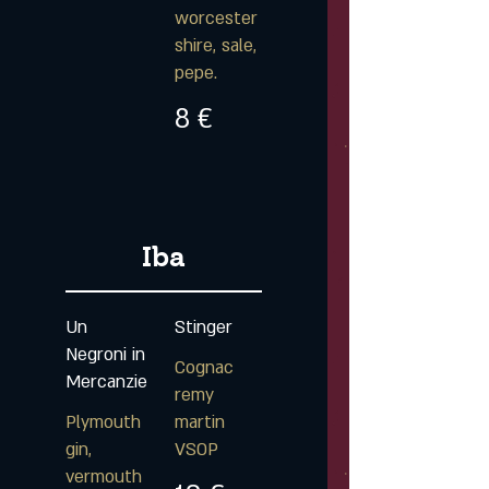
worcester
shire, sale,
pepe.
8 €
Iba
Un
Stinger
Negroni in
Cognac
Mercanzie
remy
Plymouth
martin
gin,
VSOP
vermouth