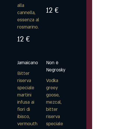
alla
12 €
cannella,
essenza al
rosmarino.
12 €
Jamaicano
Non è
Negrosky
Bitter
riserva
Vodka
speciale
greey
martini
goose,
infusa ai
mezcal,
fiori di
bitter
ibisco,
riserva
vermouth
speciale