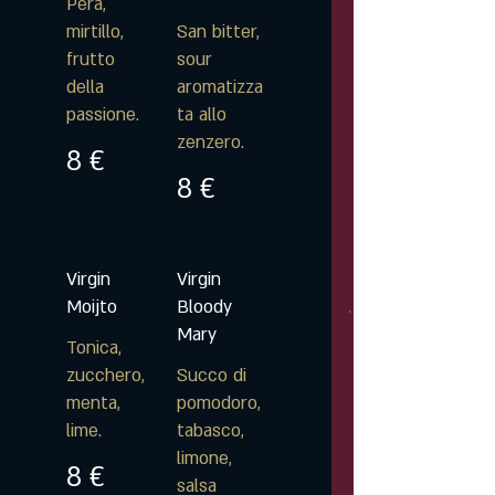
Pera,
mirtillo,
San bitter,
frutto
sour
della
aromatizza
passione.
ta allo
zenzero.
8 €
8 €
Virgin
Virgin
Moijto
Bloody
Mary
Tonica,
zucchero,
Succo di
menta,
pomodoro,
lime.
tabasco,
limone,
8 €
salsa