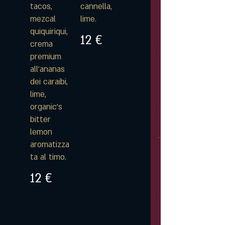
tacos,
cannella,
mezcal
lime.
quiquiriqui,
12 €
crema
premium
all'ananas
dei caraibi,
lime,
organic's
bitter
lemon
aromatizza
ta al timo.
12 €