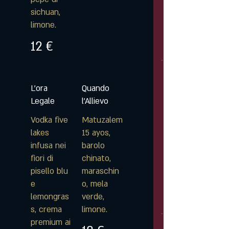
sichuan,
limone.
12 €
L'ora
Quando
Legale
l'Allievo
Vodka five
Matuzalem
lakes
15 ayos,
infusa nei
barolo
fiori di
chinato,
pisello blu
maraschin
e
o, mela
lemongras
verde,
s, crema
limone.
premium ai