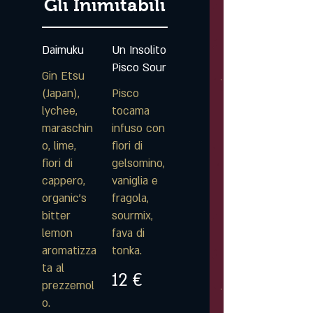
Gli Inimitabili
Daimuku
Un Insolito
Pisco Sour
Gin Etsu
(Japan),
Pisco
lychee,
tocama
maraschin
infuso con
o, lime,
fiori di
fiori di
gelsomino,
cappero,
vaniglia e
organic's
fragola,
bitter
sourmix,
lemon
fava di
aromatizza
tonka.
ta al
12 €
prezzemol
o.