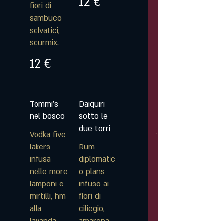
12 €
fiori di
sambuco
selvatici,
sourmix.
12 €
Tommi's
Daiquiri
nel bosco
sotto le
due torri
Vodka five
lakers
Rum
infusa
diplomatic
nelle more
o plans
lamponi e
infuso ai
mirtilli, hm
fiori di
alla
ciliegio,