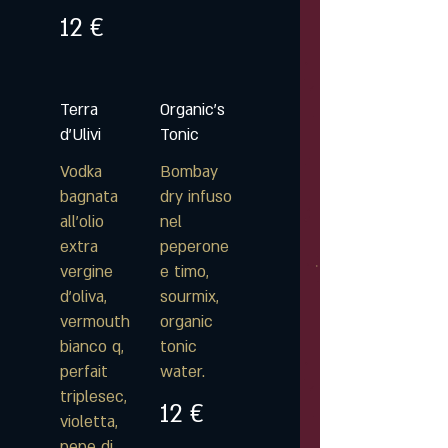
12 €
Terra
Organic's
d'Ulivi
Tonic
Vodka
Bombay
bagnata
dry infuso
all'olio
nel
extra
peperone
vergine
e timo,
d'oliva,
sourmix,
vermouth
organic
bianco q,
tonic
perfait
water.
triplesec,
12 €
violetta,
pepe di