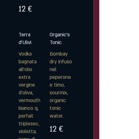
12 €
Terra
Organic's
d'Ulivi
Tonic
Vodka
Bombay
bagnata
dry infuso
all'olio
nel
extra
peperone
vergine
e timo,
d'oliva,
sourmix,
vermouth
organic
bianco q,
tonic
perfait
water.
triplesec,
12 €
violetta,