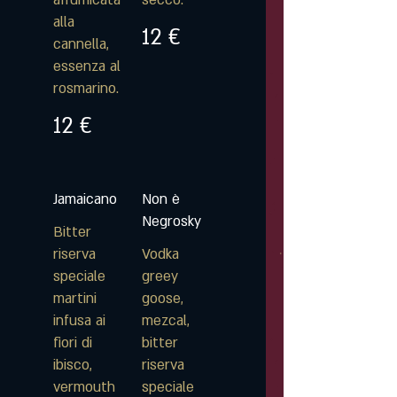
affumicata
secco.
alla
12 €
cannella,
essenza al
rosmarino.
12 €
Jamaicano
Non è
Negrosky
Bitter
riserva
Vodka
speciale
greey
martini
goose,
infusa ai
mezcal,
fiori di
bitter
ibisco,
riserva
vermouth
speciale