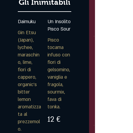
Gli Inimitabili
Daimuku
Un Insolito
Pisco Sour
Gin Etsu
(Japan),
Pisco
lychee,
tocama
maraschin
infuso con
o, lime,
fiori di
fiori di
gelsomino,
cappero,
vaniglia e
organic's
fragola,
bitter
sourmix,
lemon
fava di
aromatizza
tonka.
ta al
12 €
prezzemol
o.