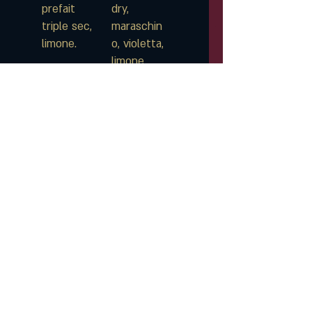
prefait
dry,
triple sec,
maraschin
limone.
o, violetta,
limone.
9 €
9 €
Lampo
Mule
Sauer
Italiano
Ioven, sour
Martini
mix
fiero,
martini
9 €
riserva
rubino,
ginger ale,
lime,