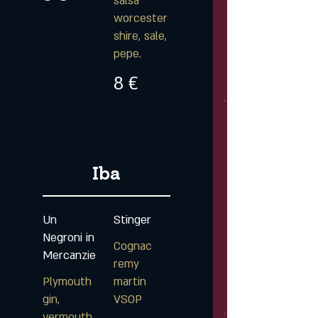
salsa
worcester
shire, sale,
pepe.
8 €
Iba
Un
Stinger
Negroni in
Cognac
Mercanzie
remy
Plymouth
martin
gin,
VSOP
vermouth