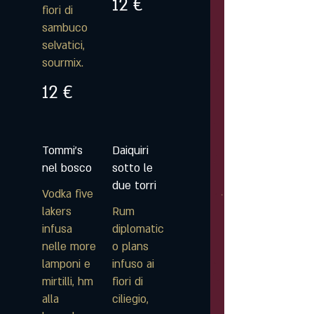
12 €
fiori di
sambuco
selvatici,
sourmix.
12 €
Tommi's
Daiquiri
nel bosco
sotto le
due torri
Vodka five
lakers
Rum
infusa
diplomatic
nelle more
o plans
lamponi e
infuso ai
mirtilli, hm
fiori di
alla
ciliegio,