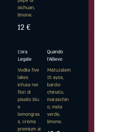
pepe di
sichuan,
limone.
12 €
L'ora
Quando
Legale
l'Allievo
Vodka five
Matuzalem
lakes
15 ayos,
infusa nei
barolo
fiori di
chinato,
pisello blu
maraschin
e
o, mela
lemongras
verde,
s, crema
limone.
premium ai