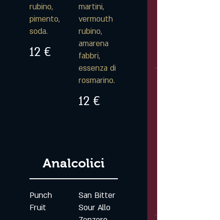
rubino,
martini,
pimento,
vermouth
soda.
rubino,
amarena
12 €
fabbri,
essenza di
rosmarino.
12 €
Analcolici
Punch
San Bitter
Fruit
Sour Allo