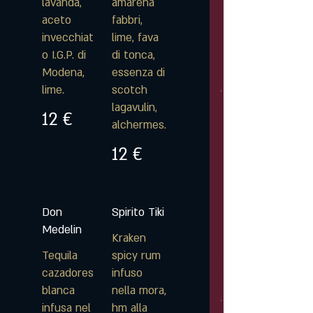
lavanda,
amarena
aceto
fabbri,
invecchiat
lime, fava
o I.G.P. di
di tonca,
Modena,
essenza di
lime.
scotch
lagavulin,
12 €
alchermes.
12 €
Don
Spirito Tiki
Medelin
Kraken
Tequila
spicy rum
cazadores
infuso
blanca
nella mora,
infusa nel
hm alla