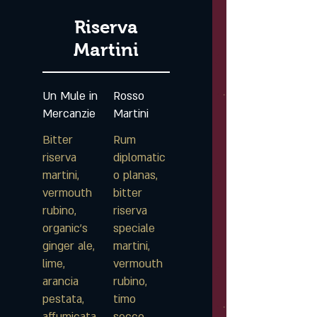
Riserva
Martini
Un Mule in
Rosso
Mercanzie
Martini
Bitter
Rum
riserva
diplomatic
martini,
o planas,
vermouth
bitter
rubino,
riserva
organic's
speciale
ginger ale,
martini,
lime,
vermouth
arancia
rubino,
pestata,
timo