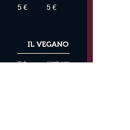
5 €
5 €
IL VEGANO
Club
Hamburger
Sandwich
Beyond
Vegano
Vegano
12 €
10 €
Hot Dog
Insalate a
Beyond
Scelta