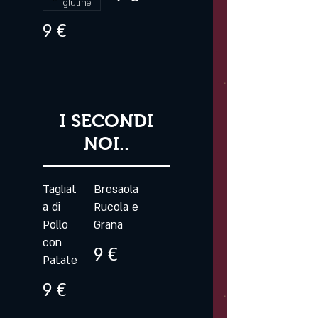
glutine
9 €
I SECONDI
NOI..
Tagliat
Bresaola
a di
Rucola e
Pollo
Grana
con
9 €
Patate
9 €