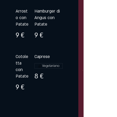
Arrost
Hamburger di
o con
Angus con
Patate
Patate
9 €
9 €
Cotole
Caprese
tta
Vegetariano
con
8 €
Patate
9 €