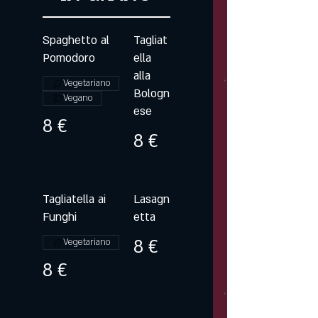
Spaghetto al
Tagliat
Pomodoro
ella
alla
Vegetariano
Bologn
Vegano
ese
8 €
8 €
Tagliatella ai
Lasagn
Funghi
etta
8 €
Vegetariano
8 €