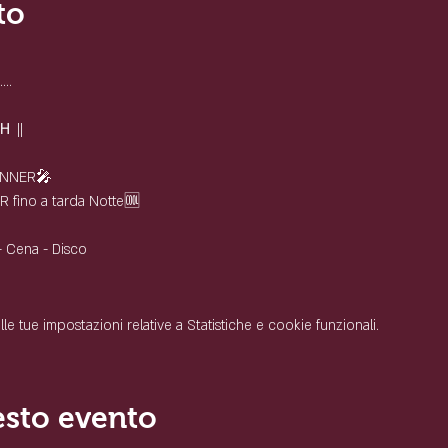
to
..
 ||
DINNER🎤
R fino a tarda Notte🆒
 - Cena - Disco
 tue impostazioni relative a Statistiche e cookie funzionali.
esto evento