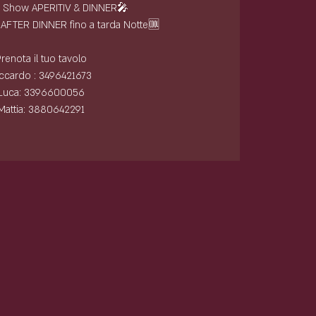
e Show APERITIV & DINNER🎤
t AFTER DINNER fino a tarda Notte🆒
renota il tuo tavolo
ccardo : 3496421673
Luca: 3396600056
Mattia: 3880642291