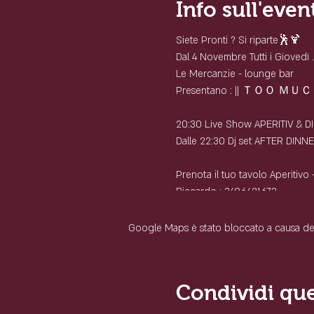
Info sull'even
Siete Pronti ? Si riparte🕺🍹
Dal 4 Novembre Tutti i Giovedì ...
Le Mercanzie - lounge bar
Presentano : || ＴＯＯ ＭＵＣＨ
20:30 Live Show APERITIV & 
Dalle 22:30 Dj set AFTER DINNE
Prenota il tuo tavolo Aperitivo
Riccardo : 3496421673
Luca: 3396600056
Mattia: 3880642291
Google Maps è stato bloccato a causa delle
Condividi qu