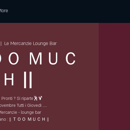
More
 |  
Le Mercanzie Lounge Bar
ＴＯＯ ＭＵＣ
Ｈ ||
 Pronti ? Si riparte🕺🍹
vembre Tutti i Giovedì .....
Mercanzie - lounge bar
tano : || ＴＯＯ ＭＵＣＨ ||