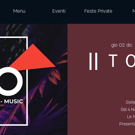
Menu
Eventi
Feste Private
gio 02 dic
 
|| 
Siete
Dal 4 No
Le 
Presen