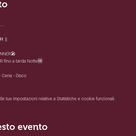
to
..
 ||
DINNER🎤
R fino a tarda Notte🆒
 - Cena - Disco
 tue impostazioni relative a Statistiche e cookie funzionali.
esto evento