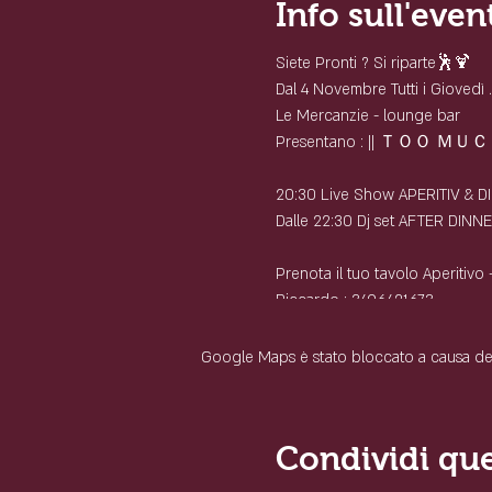
Info sull'even
Siete Pronti ? Si riparte🕺🍹
Dal 4 Novembre Tutti i Giovedì ...
Le Mercanzie - lounge bar
Presentano : || ＴＯＯ ＭＵＣＨ
20:30 Live Show APERITIV & 
Dalle 22:30 Dj set AFTER DINNE
Prenota il tuo tavolo Aperitivo
Riccardo : 3496421673
Luca: 3396600056
Mattia: 3880642291
Google Maps è stato bloccato a causa delle
Condividi qu