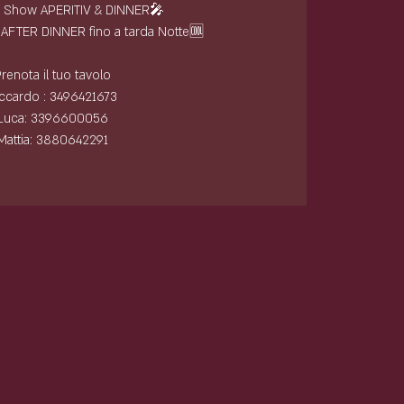
e Show APERITIV & DINNER🎤
t AFTER DINNER fino a tarda Notte🆒
renota il tuo tavolo
ccardo : 3496421673
Luca: 3396600056
Mattia: 3880642291