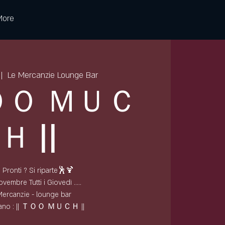
More
 |  
Le Mercanzie Lounge Bar
ＴＯＯ ＭＵＣ
Ｈ ||
 Pronti ? Si riparte🕺🍹
vembre Tutti i Giovedì .....
Mercanzie - lounge bar
tano : || ＴＯＯ ＭＵＣＨ ||