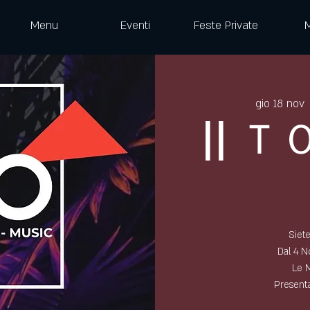
Menu
Eventi
Feste Private
gio 18 nov
 
|| 
Siete
Dal 4 No
Le 
Presen