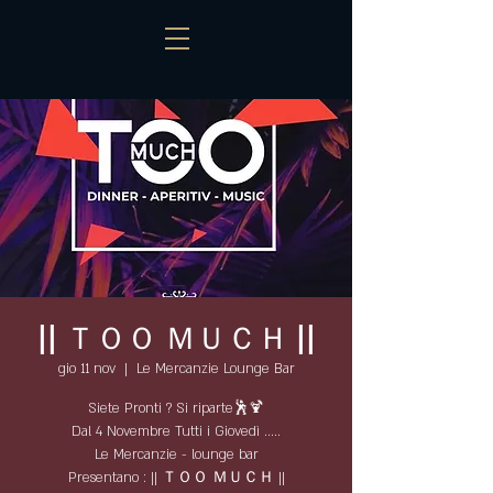
|| ＴＯＯ ＭＵＣＨ ||
gio 11 nov
  |  
Le Mercanzie Lounge Bar
Siete Pronti ? Si riparte🕺🍹
Dal 4 Novembre Tutti i Giovedì .....
Le Mercanzie - lounge bar
Presentano : || ＴＯＯ ＭＵＣＨ ||