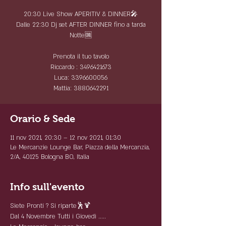
20:30 Live Show APERITIV & DINNER🎤
Dalle 22:30 Dj set AFTER DINNER fino a tarda
Notte🆒
Prenota il tuo tavolo
Riccardo : 3496421673
Luca: 3396600056
Mattia: 3880642291
Orario & Sede
11 nov 2021, 20:30 – 12 nov 2021, 01:30
Le Mercanzie Lounge Bar, Piazza della Mercanzia,
2/A, 40125 Bologna BO, Italia
Info sull'evento
Siete Pronti ? Si riparte🕺🍹
Dal 4 Novembre Tutti i Giovedì .....