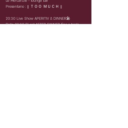
Le Mercanzie - lounge bar
Presentano : || ＴＯＯ ＭＵＣＨ ||
20:30 Live Show APERITIV & DINNER🎤
Dalle 22:30 Dj set AFTER DINNER fino a tarda
Notte🆒
Prenota il tuo tavolo Aperitivo - Cena - Disco
Riccardo : 3496421673
Luca: 3396600056
Mattia: 3880642291
Condividi questo evento
Partnership: