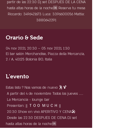
partir de las 22:30 Dj set DESPUÉS DE LA CENA
hasta altas horas de la noche🆒 Reserva tu mesa
Riccardo: 3496421673 Luca: 3396600056 Mattia:
3880642291
Orario & Sede
04 nov 2021, 20:30 – 05 nov 2021, 1:30
El bar salón Merchandise, Piazza della Mercanzia,
2 / A, 40125 Bolonia BO, Italia
L'evento
Estas listo ? Nos vamos de nuevo 🕺🍹
 A partir del 4 de noviembre Todos los jueves .....
 La Mercancía - lounge bar
 Presentan: || ＴＯＯ ＭＵＣＨ ||
 20:30 Show en vivo APERITIVO Y CENA🎤
 Desde las 22:30 DESPUÉS DE CENA DJ set 
hasta altas horas de la noche🆒