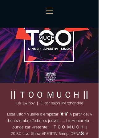
|| ＴＯＯ ＭＵＣＨ ||
jue, 04 nov
  |  
El bar salón Merchandise
Estas listo ? Vuelve a empezar 🕺🍹 A partir del 4
de noviembre Todos los jueves ..... Le Mercanzia -
lounge bar Presente: || ＴＯＯ ＭＵＣＨ ||
20:30 Live Show APERITIV &amp; CENA🎤 A