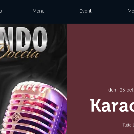
o
Menu
Eventi
Mo
dom, 26 oct
Kara
Tutte