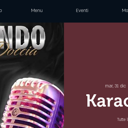
o
Menu
Eventi
Mo
mar, 31 dic
 
Kara
Tutte