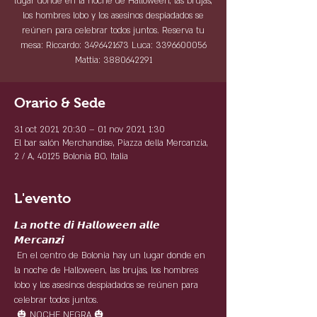
lugar donde en la noche de Halloween, las brujas,
los hombres lobo y los asesinos despiadados se
reúnen para celebrar todos juntos. Reserva tu
mesa: Riccardo: 3496421673 Luca: 3396600056
Mattia: 3880642291
Orario & Sede
31 oct 2021, 20:30 – 01 nov 2021, 1:30
El bar salón Merchandise, Piazza della Mercanzia,
2 / A, 40125 Bolonia BO, Italia
L'evento
𝙇𝙖 𝙣𝙤𝙩𝙩𝙚 𝙙𝙞 𝙃𝙖𝙡𝙡𝙤𝙬𝙚𝙚𝙣 𝙖𝙡𝙡𝙚 
𝙈𝙚𝙧𝙘𝙖𝙣𝙯𝙞
 En el centro de Bolonia hay un lugar donde en 
la noche de Halloween, las brujas, los hombres 
lobo y los asesinos despiadados se reúnen para 
celebrar todos juntos.
 🎃 NOCHE NEGRA 🎃