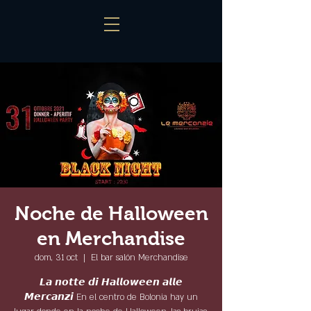
Noche de Halloween
en Merchandise
dom, 31 oct
  |  
El bar salón Merchandise
𝙇𝙖 𝙣𝙤𝙩𝙩𝙚 𝙙𝙞 𝙃𝙖𝙡𝙡𝙤𝙬𝙚𝙚𝙣 𝙖𝙡𝙡𝙚
𝙈𝙚𝙧𝙘𝙖𝙣𝙯𝙞 En el centro de Bolonia hay un