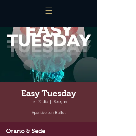
Easy Tuesday
mar 19 dic
  |  
Bologna
Aperitivo con Buffet
Orario & Sede