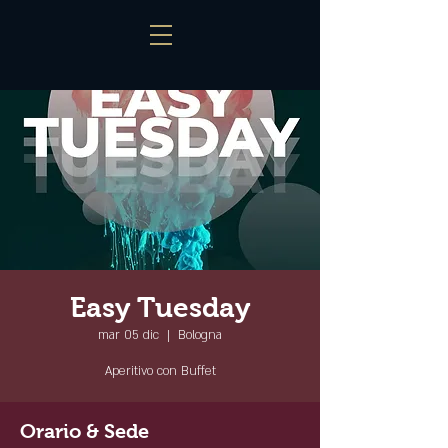
Easy Tuesday
mar 05 dic
  |  
Bologna
Aperitivo con Buffet
Orario & Sede