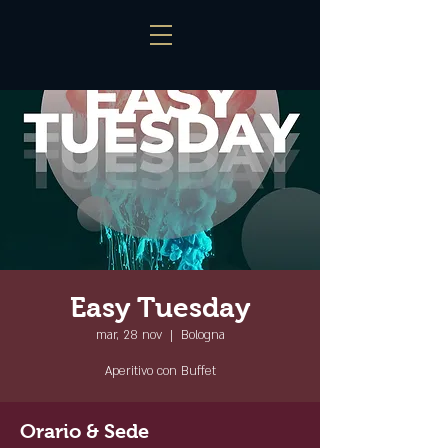
Easy Tuesday
mar, 28 nov
  |  
Bologna
Aperitivo con Buffet
Orario & Sede