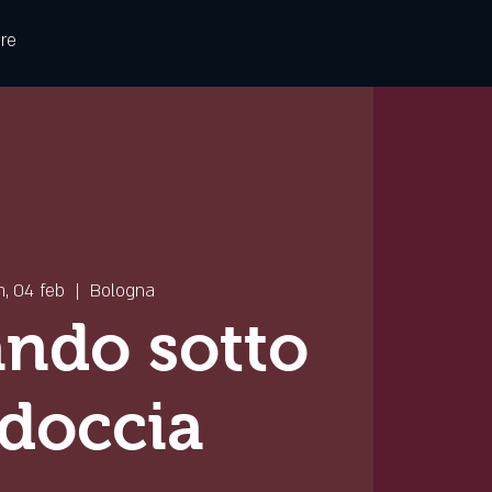
re
, 04 feb
  |  
Bologna
ndo sotto
 doccia