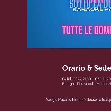
Orario & Sed
04 feb 2024, 21:30 – 05 feb 20
Bologna, Piazza della Mercanzia
Google Maps se bloqueó debido a tus ajus