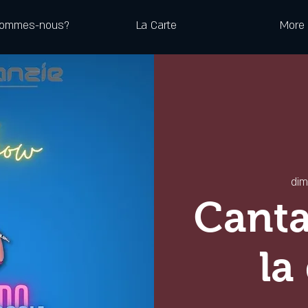
sommes-nous?
La Carte
More
dim
Canta
la