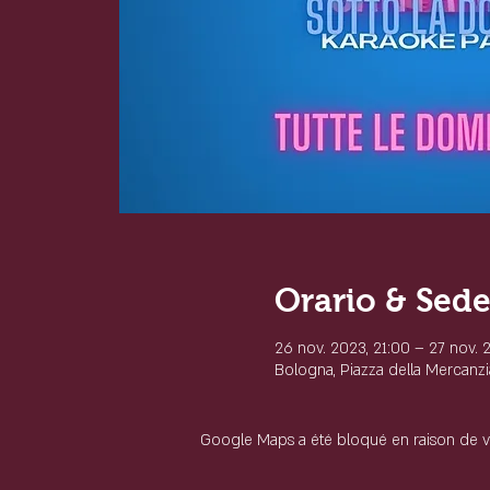
Orario & Sed
26 nov. 2023, 21:00 – 27 nov. 
Bologna, Piazza della Mercanzia
Google Maps a été bloqué en raison de v