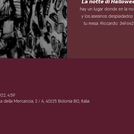
𝙇𝙖 𝙣𝙤𝙩𝙩𝙚 𝙙𝙞 𝙃𝙖𝙡𝙡𝙤𝙬
hay un lugar donde en la no
y los asesinos despiadados 
tu mesa: Riccardo: 34964
e
22, 4:59
 della Mercanzia, 2 / A, 40125 Bolonia BO, Italia