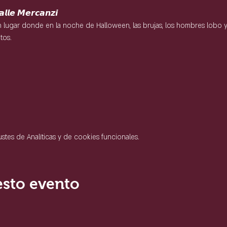
𝙡𝙡𝙚 𝙈𝙚𝙧𝙘𝙖𝙣𝙯𝙞
tos.
tes de Analíticas y de cookies funcionales.
esto evento