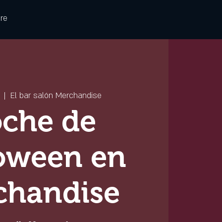
re
  |  
El bar salón Merchandise
che de
oween en
chandise