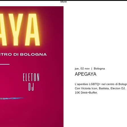
More
jue, 02 nov
  |  
Bologna
APEGAYA
L'aperitivo LGBTQ+ nel centro di Bolog
Con Victoria Icon, Battista, Electon DJ.
10€ Drink+Buffet.