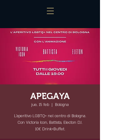
APEGAYA
jue, 15 feb
  |  
Bologna
L'aperitivo LGBTQ+ nel centro di Bologna.
Con Victoria Icon, Battista, Electon DJ.
10€ Drink+Buffet.