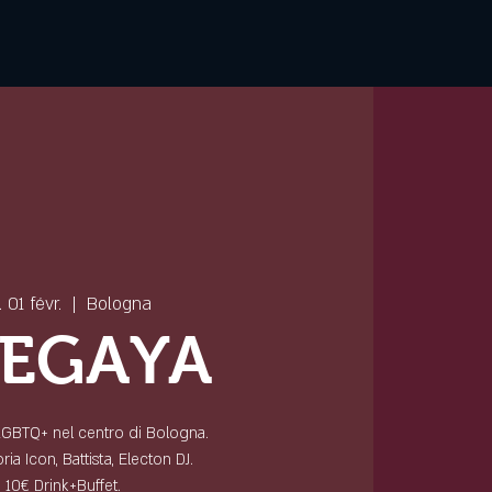
. 01 févr.
  |  
Bologna
EGAYA
 LGBTQ+ nel centro di Bologna.
ia Icon, Battista, Electon DJ.
10€ Drink+Buffet.