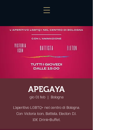
APEGAYA
gio 01 feb
  |  
Bologna
L'aperitivo LGBTQ+ nel centro di Bologna.
Con Victoria Icon, Battista, Electon DJ.
10€ Drink+Buffet.