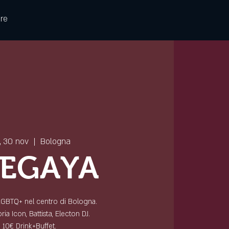
re
, 30 nov
  |  
Bologna
EGAYA
 LGBTQ+ nel centro di Bologna.
ia Icon, Battista, Electon DJ.
10€ Drink+Buffet.