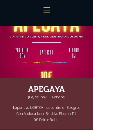
APEGAYA
jue, 23 nov
  |  
Bologna
L'aperitivo LGBTQ+ nel centro di Bologna.
Con Victoria Icon, Battista, Electon DJ.
10€ Drink+Buffet.