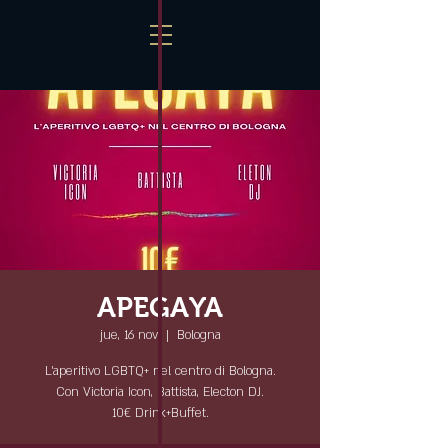
APEGAYA
jue, 16 nov
  |  
Bologna
L'aperitivo LGBTQ+ nel centro di Bologna.
Con Victoria Icon, Battista, Electon DJ.
10€ Drink+Buffet.