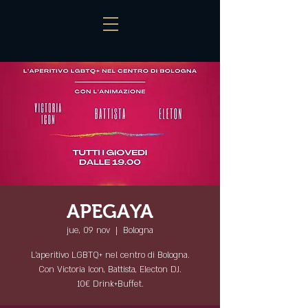
APEGAYA
jue, 09 nov
  |  
Bologna
L'aperitivo LGBTQ+ nel centro di Bologna.
Con Victoria Icon, Battista, Electon DJ.
10€ Drink+Buffet.