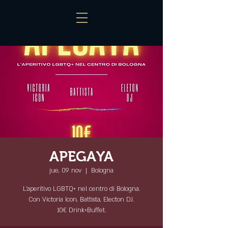
APEGAYA
jue, 09 nov
  |  
Bologna
L'aperitivo LGBTQ+ nel centro di Bologna.
Con Victoria Icon, Battista, Electon DJ.
10€ Drink+Buffet.