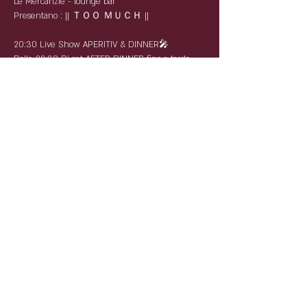
Le Mercanzie - lounge bar
Presentano : || ＴＯＯ ＭＵＣＨ ||
20:30 Live Show APERITIV & DINNER🎤
Dalle 22:30 Dj set AFTER DINNER fino a tarda
Notte🆒
Prenota il tuo tavolo Aperitivo - Cena - Disco
Riccardo : 3496421673
Luca: 3396600056
Mattia: 3880642291
Condividi questo evento
Partnership: