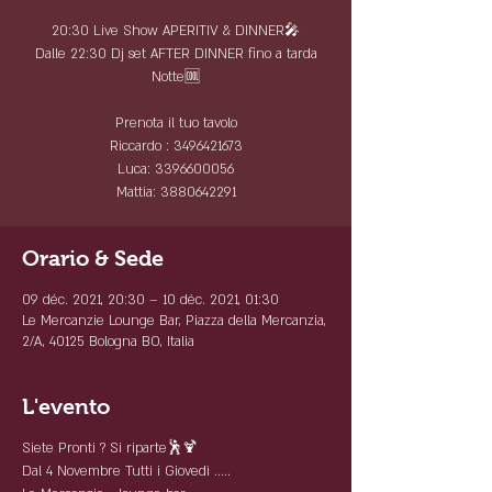
20:30 Live Show APERITIV & DINNER🎤
Dalle 22:30 Dj set AFTER DINNER fino a tarda
Notte🆒
Prenota il tuo tavolo
Riccardo : 3496421673
Luca: 3396600056
Mattia: 3880642291
Orario & Sede
09 déc. 2021, 20:30 – 10 déc. 2021, 01:30
Le Mercanzie Lounge Bar, Piazza della Mercanzia,
2/A, 40125 Bologna BO, Italia
L'evento
Siete Pronti ? Si riparte🕺🍹
Dal 4 Novembre Tutti i Giovedì .....