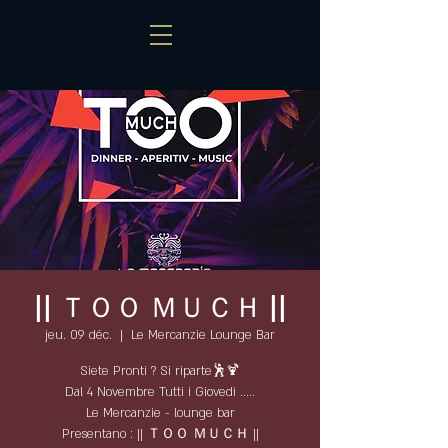
|| ＴＯＯ ＭＵＣＨ ||
jeu. 09 déc.
  |  
Le Mercanzie Lounge Bar
Siete Pronti ? Si riparte🕺🍹
Dal 4 Novembre Tutti i Giovedì .....
Le Mercanzie - lounge bar
Presentano : || ＴＯＯ ＭＵＣＨ ||