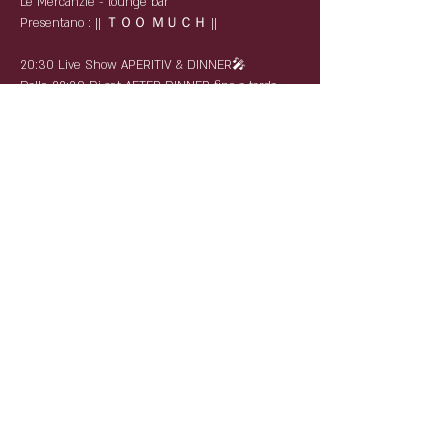
Le Mercanzie - lounge bar
Presentano : || ＴＯＯ ＭＵＣＨ ||
20:30 Live Show APERITIV & DINNER🎤
Dalle 22:30 Dj set AFTER DINNER fino a tarda
Notte🆒
Prenota il tuo tavolo Aperitivo - Cena - Disco
Riccardo : 3496421673
Luca: 3396600056
Mattia: 3880642291
Condividi questo evento
Partnership: