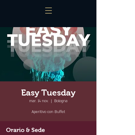
Easy Tuesday
mar. 14 nov.
  |  
Bologna
Aperitivo con Buffet
Orario & Sede