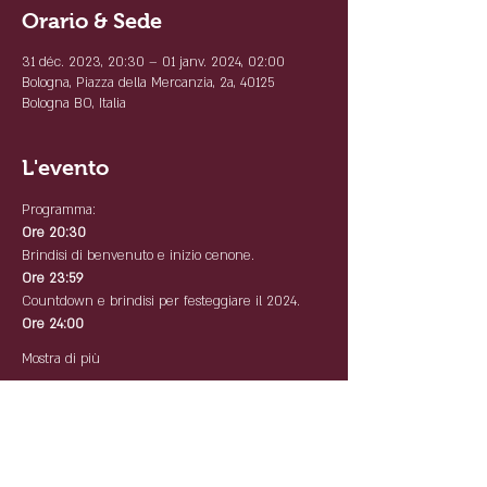
Orario & Sede
31 déc. 2023, 20:30 – 01 janv. 2024, 02:00
Bologna, Piazza della Mercanzia, 2a, 40125
Bologna BO, Italia
L'evento
Programma:
Ore 20:30
Brindisi di benvenuto e inizio cenone.
Ore 23:59
Countdown e brindisi per festeggiare il 2024.
Ore 24:00
Mostra di più
Condividi questo evento