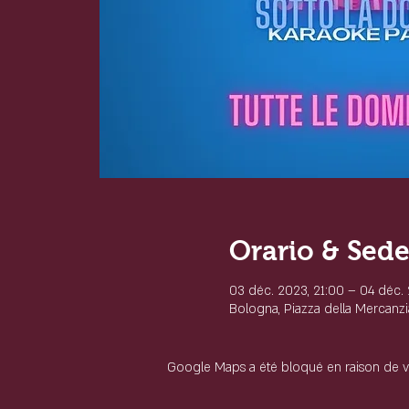
Orario & Sed
03 déc. 2023, 21:00 – 04 déc.
Bologna, Piazza della Mercanzia
Google Maps a été bloqué en raison de v