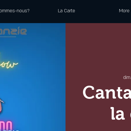
sommes-nous?
La Carte
More
dim
Canta
la