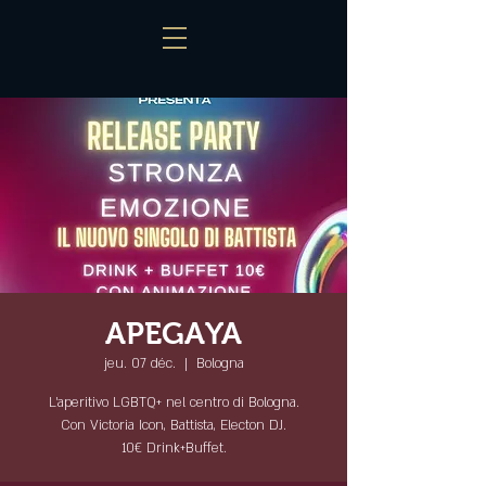
APEGAYA
jeu. 07 déc.
  |  
Bologna
L'aperitivo LGBTQ+ nel centro di Bologna.
Con Victoria Icon, Battista, Electon DJ.
10€ Drink+Buffet.