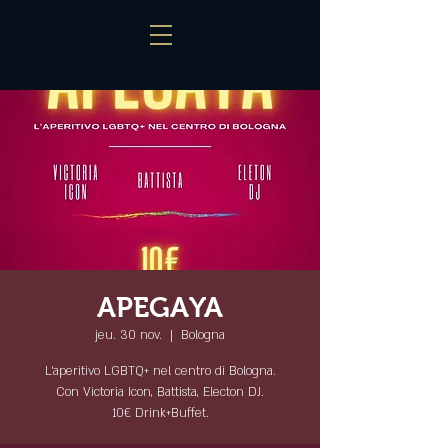
APEGAYA
jeu. 30 nov.
  |  
Bologna
L'aperitivo LGBTQ+ nel centro di Bologna.
Con Victoria Icon, Battista, Electon DJ.
10€ Drink+Buffet.