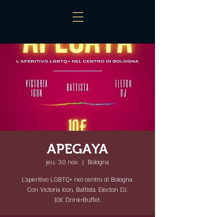
APEGAYA
jeu. 30 nov.
  |  
Bologna
L'aperitivo LGBTQ+ nel centro di Bologna.
Con Victoria Icon, Battista, Electon DJ.
10€ Drink+Buffet.