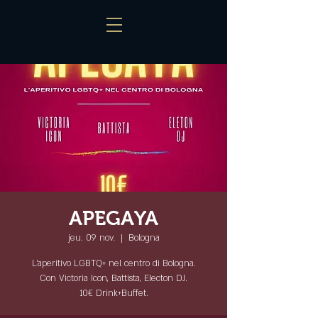
APEGAYA
jeu. 09 nov.
  |  
Bologna
L'aperitivo LGBTQ+ nel centro di Bologna.
Con Victoria Icon, Battista, Electon DJ.
10€ Drink+Buffet.