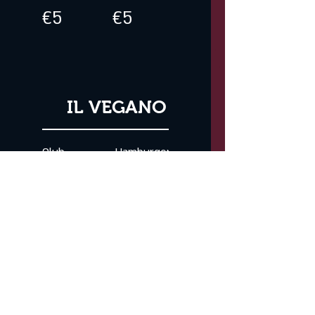
€5
€5
IL VEGANO
Club
Hamburger
Sandwich
Beyond
Vegano
Vegano
€12
€10
Hot Dog
Insalate a
Beyond
Scelta