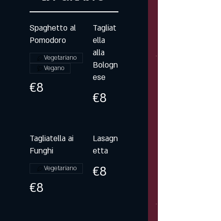
Spaghetto al
Tagliat
Pomodoro
ella
alla
Vegetariano
Bologn
Vegano
ese
€8
€8
Tagliatella ai
Lasagn
Funghi
etta
€8
Vegetariano
€8