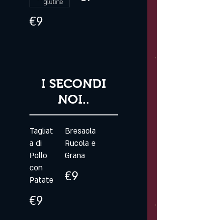
glutine
€9
I SECONDI
NOI..
Tagliat
Bresaola
a di
Rucola e
Pollo
Grana
con
€9
Patate
€9