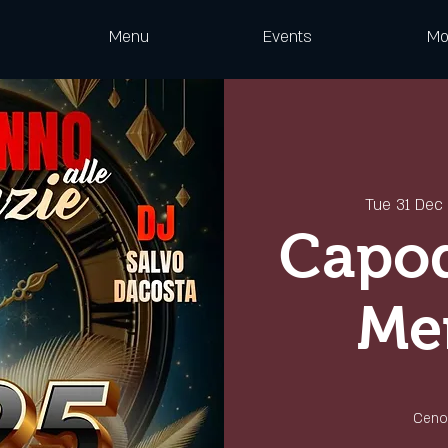
Menu
Events
Mo
Tue 31 Dec
 
Capod
Me
Cenon