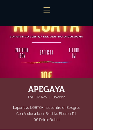
APEGAYA
Thu 09 Nov
  |  
Bologna
L'aperitivo LGBTQ+ nel centro di Bologna.
Con Victoria Icon, Battista, Electon DJ.
10€ Drink+Buffet.