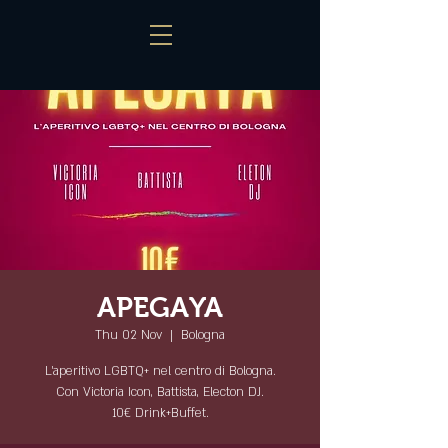
APEGAYA
Thu 02 Nov
  |  
Bologna
L'aperitivo LGBTQ+ nel centro di Bologna.
Con Victoria Icon, Battista, Electon DJ.
10€ Drink+Buffet.